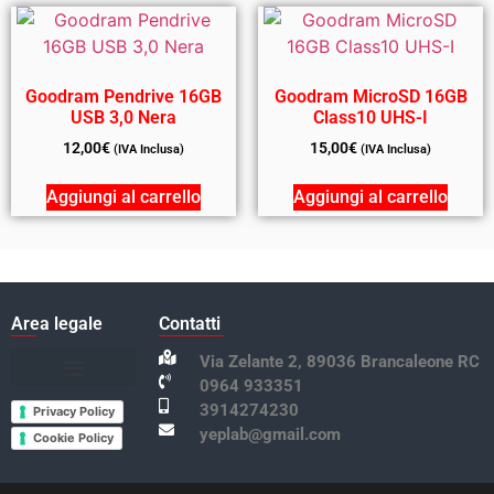
Goodram Pendrive 16GB
Goodram MicroSD 16GB
USB 3,0 Nera
Class10 UHS-I
12,00
€
15,00
€
(IVA Inclusa)
(IVA Inclusa)
Aggiungi al carrello
Aggiungi al carrello
Area legale
Contatti
Via Zelante 2, 89036 Brancaleone RC
0964 933351
Termini e condizioni
3914274230
Privacy Policy
yeplab@gmail.com
Cookie Policy