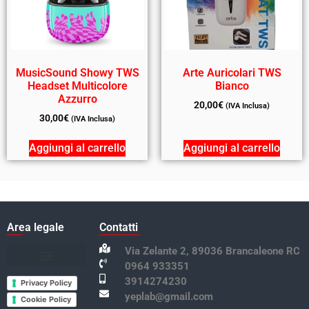
MusicSound Showy TWS
Arte Auricolari TWS
Headset Multicolore
Bianco
Azzurro
20,00
€
(IVA Inclusa)
30,00
€
(IVA Inclusa)
Aggiungi al carrello
Aggiungi al carrello
Area legale
Contatti
Via Zelante 2, 89036 Brancaleone RC
0964 933351
Termini e condizioni
3914274230
Privacy Policy
yeplab@gmail.com
Cookie Policy